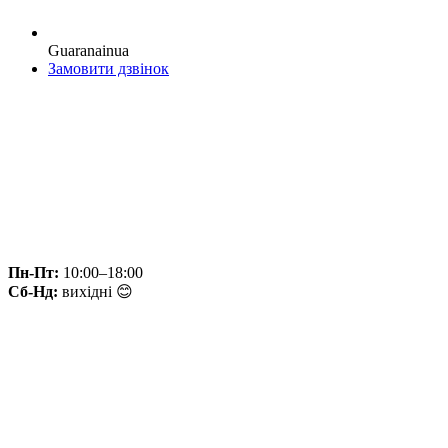
Guaranainua
Замовити дзвінок
Пн-Пт:
10:00–18:00
Сб-Нд:
вихідні 😊