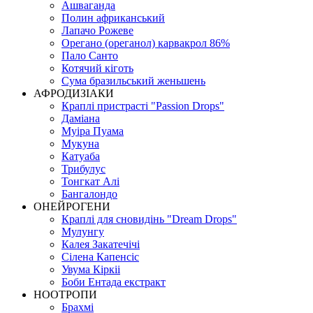
Ашваганда
Полин африканський
Лапачо Рожеве
Орегано (ореганол) карвакрол 86%
Пало Санто
Котячий кіготь
Сума бразильський женьшень
АФРОДИЗІАКИ
Краплі пристрасті "Passion Drops"
Даміана
Муіра Пуама
Мукуна
Катуаба
Трибулус
Тонгкат Алі
Бангалондо
ОНЕЙРОГЕНИ
Краплі для сновидінь "Dream Drops"
Мулунгу
Калея Закатечічі
Сілена Капенсіс
Увума Кіркіі
Боби Ентада екстракт
НООТРОПИ
Брахмі