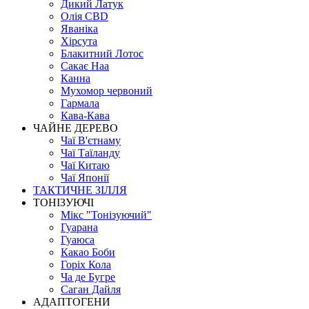
Дикий Латук
Олія CBD
Яваніка
Хірсута
Блакитний Лотос
Сакає Наа
Канна
Мухомор червоний
Гармала
Кава-Кава
ЧАЙНЕ ДЕРЕВО
Чаї В'єтнаму
Чаї Таїланду
Чаї Китаю
Чаї Японії
ТАКТИЧНЕ ЗІЛЛЯ
ТОНІЗУЮЧІ
Мікс "Тонізуючий"
Гуарана
Гуаюса
Какао Боби
Горіх Кола
Ча де Бугре
Саган Дайля
АДАПТОГЕНИ