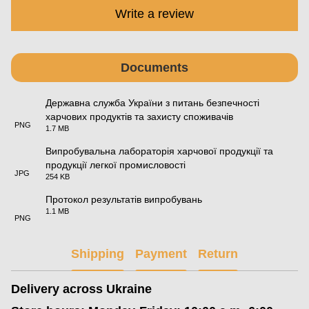
Write a review
Documents
Державна служба України з питань безпечності
харчових продуктів та захисту споживачів
PNG
1.7 MB
Випробувальна лабораторія харчової продукції та
продукції легкої промисловості
JPG
254 KB
Протокол результатів випробувань
1.1 MB
PNG
Shipping
Payment
Return
Delivery across Ukraine