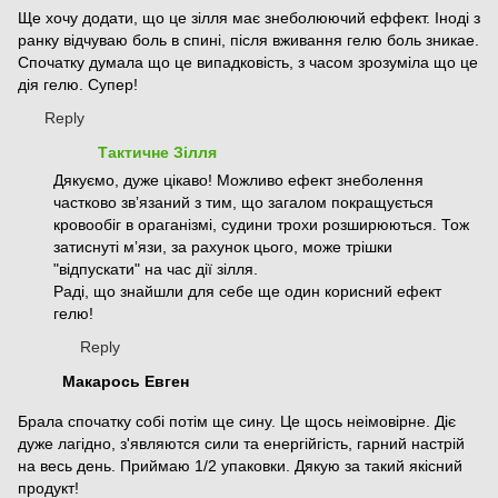
Ще хочу додати, що це зілля має знеболюючий еффект. Іноді з
ранку відчуваю боль в спині, після вживання гелю боль зникае.
Спочатку думала що це випадковість, з часом зрозуміла що це
дія гелю. Супер!
Reply
Тактичне Зілля
Дякуємо, дуже цікаво! Можливо ефект знеболення
частково звʼязаний з тим, що загалом покращується
кровообіг в ораганізмі, судини трохи розширюються. Тож
затиснуті мʼязи, за рахунок цього, може трішки
"відпускати" на час дії зілля.
Раді, що знайшли для себе ще один корисний ефект
гелю!
Reply
Макарось Евген
Брала спочатку собі потім ще сину. Це щось неімовірне. Діє
дуже лагідно, з'являются сили та енергійгість, гарний настрій
на весь день. Приймаю 1/2 упаковки. Дякую за такий якісний
продукт!