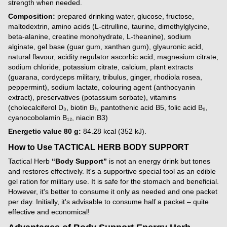
strength when needed.
Composition:
prepared drinking water, glucose, fructose,
maltodextrin, amino acids (L-citrulline, taurine, dimethylglycine,
beta-alanine, creatine monohydrate, L-theanine), sodium
alginate, gel base (guar gum, xanthan gum), glyauronic acid,
natural flavour, acidity regulator ascorbic acid, magnesium citrate,
sodium chloride, potassium citrate, calcium, plant extracts
(guarana, cordyceps military, tribulus, ginger, rhodiola rosea,
peppermint), sodium lactate, colouring agent (anthocyanin
extract), preservatives (potassium sorbate), vitamins
(cholecalciferol D₃, biotin B₇, pantothenic acid B5, folic acid B₉,
cyanocobolamin B₁₂, niacin B3)
Energetic value 80 g:
84.28 kcal (352 kJ).
How to Use TACTICAL HERB BODY SUPPORT
Tactical Herb
“Body Support”
is not an energy drink but tones
and restores effectively. It's a supportive special tool as an edible
gel ration for military use. It is safe for the stomach and beneficial.
However, it's better to consume it only as needed and one packet
per day. Initially, it's advisable to consume half a packet – quite
effective and economical!