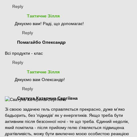
Reply
Тактичне Зілля
Дякуємо вам! Раді, що допомагає!
Reply
Помагайбо Олександр
Всі продукти - клас
Reply
Тактичне Зілля
Дякуємо вам Олександр!
Reply
Сватуха Катерина Сергіївна
Зі своєю задачею гель справляється прекрасно, дуже м'яко
бадьорить, без 'підкидів' як у енергетиків. Якщо треба бути
активним після безсонної ночі - те що треба. Єдиний недолік,
який помітила - після прийому гелю з'являється підвищена
дратівливість, можу бути виключно моєю особистою реакцією