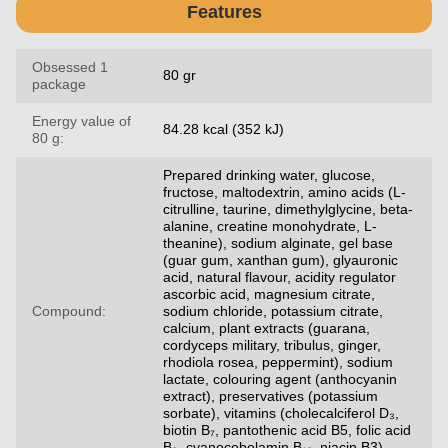
Features
Obsessed 1
80 gr
package
Energy value of
84.28 kcal (352 kJ)
80 g:
Prepared drinking water, glucose,
fructose, maltodextrin, amino acids (L-
citrulline, taurine, dimethylglycine, beta-
alanine, creatine monohydrate, L-
theanine), sodium alginate, gel base
(guar gum, xanthan gum), glyauronic
acid, natural flavour, acidity regulator
ascorbic acid, magnesium citrate,
Compound:
sodium chloride, potassium citrate,
calcium, plant extracts (guarana,
cordyceps military, tribulus, ginger,
rhodiola rosea, peppermint), sodium
lactate, colouring agent (anthocyanin
extract), preservatives (potassium
sorbate), vitamins (cholecalciferol D₃,
biotin B₇, pantothenic acid B5, folic acid
B₉, cyanocobolamin B₁₂, niacin B3)