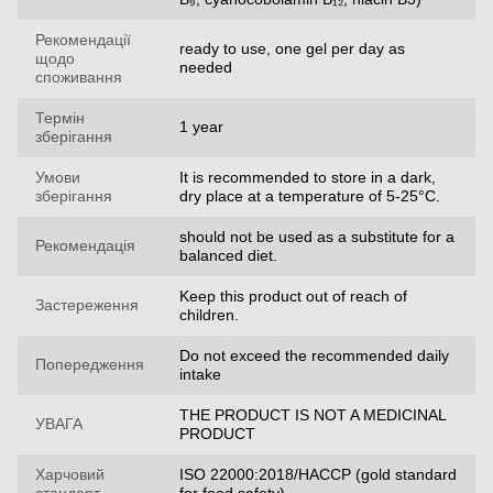
Рекомендації
ready to use, one gel per day as
щодо
needed
споживання
Термін
1 year
зберігання
Умови
It is recommended to store in a dark,
зберігання
dry place at a temperature of 5-25°C.
should not be used as a substitute for a
Рекомендація
balanced diet.
Keep this product out of reach of
Застереження
children.
Do not exceed the recommended daily
Попередження
intake
THE PRODUCT IS NOT A MEDICINAL
УВАГА
PRODUCT
Харчовий
ISO 22000:2018/HACCP (gold standard