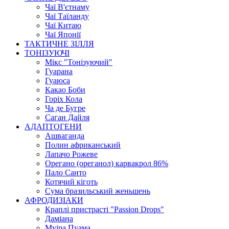
Чаї В'єтнаму
Чаї Таїланду
Чаї Китаю
Чаї Японії
ТАКТИЧНЕ ЗІЛЛЯ
ТОНІЗУЮЧІ
Мікс "Тонізуючий"
Гуарана
Гуаюса
Какао Боби
Горіх Кола
Ча де Бугре
Саган Дайля
АДАПТОГЕНИ
Ашваганда
Полин африканський
Лапачо Рожеве
Орегано (ореганол) карвакрол 86%
Пало Санто
Котячий кіготь
Сума бразильський женьшень
АФРОДИЗІАКИ
Краплі пристрасті "Passion Drops"
Даміана
Муіра Пуама