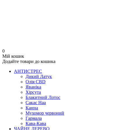
0
Мій кошик
Додайте товари до кошика
АНТИСТРЕС
Дикий Латук
Олія CBD
Яваніка
Хірсута
Блакитний Лотос
Сакає Наа
Канна
Мухомор червоний
Гармала
Кава-Кава
ЧАЙНЕ ДЕРЕВО