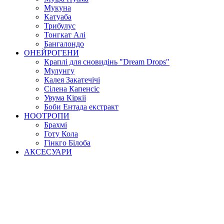
Мукуна
Катуаба
Трибулус
Тонгкат Алі
Бангалондо
ОНЕЙРОГЕНИ
Краплі для сновидінь "Dream Drops"
Мулунгу
Калея Закатечічі
Сілена Капенсіс
Увума Кіркіі
Боби Ентада екстракт
НООТРОПИ
Брахмі
Готу Кола
Гінкго Білоба
АКСЕСУАРИ