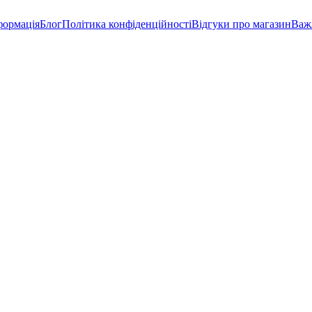
формація
Блог
Політика конфіденційності
Відгуки про магазин
Важ