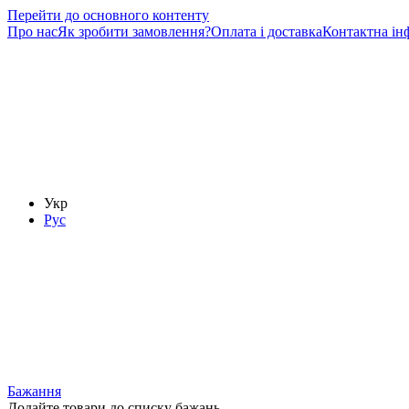
Перейти до основного контенту
Про нас
Як зробити замовлення?
Оплата і доставка
Контактна ін
Укр
Рус
Бажання
Додайте товари до списку бажань