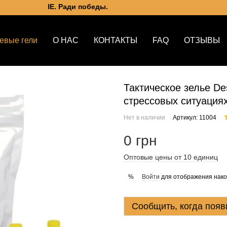
 УКРАИНЕ. Ради победы.
евые гели
О НАС
КОНТАКТЫ
FAQ
ОТЗЫВЫ
Тактическое зелье De
стрессовых ситуация
Нет в наличии
Артикул: 11004
0 грн
Оптовые цены от 10 единиц
Войти
для отображения нако
%
Сообщить, когда появ