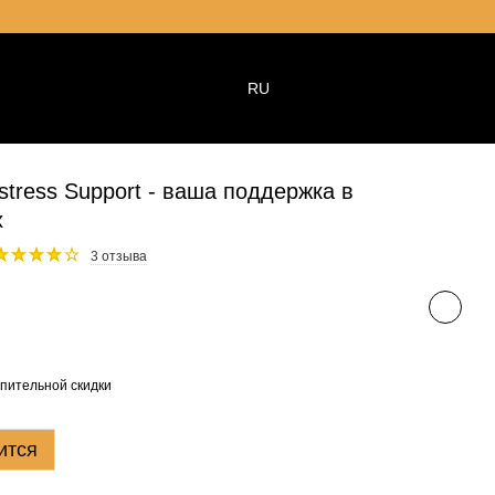
RU
stress Support - ваша поддержка в
х
3 отзыва
пительной скидки
ится