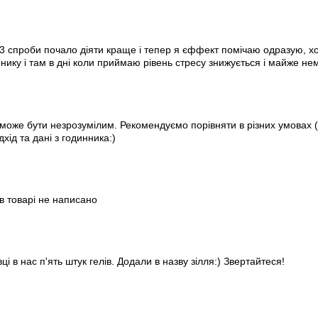
-3 спроби почало діяти краще і тепер я єффект помічаю одразую, хо
ику і там в дні коли приймаю рівень стресу знижується і майже нем
у може бути незрозумілим. Рекомендуємо порівняти в різних умовах (
ід та дані з годинника:)
в товарі не написано
і в нас п'ять штук гелів. Додали в назву зілля:) Звертайтеся!