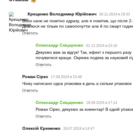
Крещенко Володимир Юрійович
30.11.2024 в 19:33
Воно наче не помітно одразу, але я помітив, що після 2
Дивлюся не тільки по самопочуттю але й по смарт годинн
Ответить
Олександр Сніцаренко
01.12.2024 в 23:16
Дякуємо вам за відгук! Так, ефект з першого раз
почуватися краще. Окрема подяка за науковий підх
Ответить
Роман Сірко
17.09.2024 в 23:46
Чому написано одна упаковка в день а скільки упаковок 
Ответить
Олександр Сніцаренко
18.09.2024 в 17:14
Роман Сірко, дякуємо за коментар! В одній упаковц
Ответить
Олексій Єременко
26.07.2024 в 14:47