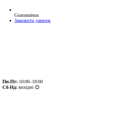
Guaranainua
Замовити дзвінок
Пн-Пт:
10:00–18:00
Сб-Нд:
вихідні 😊