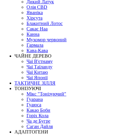
Дикий Латук
Олія CBD
Яваніка
Хірсута
Блакитний Лотос
Сакає Наа
Канна
Мухомор червоний
Гармала
Кава-Кава
ЧАЙНЕ ДЕРЕВО
Чаї В'єтнаму
Чаї Таїланду
Чаї Китаю
Чаї Японії
ТАКТИЧНЕ ЗІЛЛЯ
ТОНІЗУЮЧІ
Мікс "Тонізуючий"
Гуарана
Гуаюса
Какао Боби
Горіх Кола
Ча де Бугре
Саган Дайля
АДАПТОГЕНИ