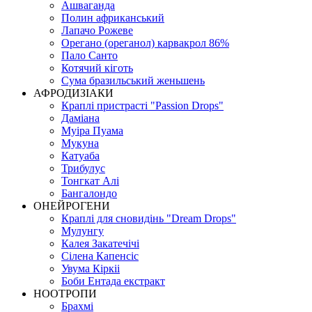
Ашваганда
Полин африканський
Лапачо Рожеве
Орегано (ореганол) карвакрол 86%
Пало Санто
Котячий кіготь
Сума бразильський женьшень
АФРОДИЗІАКИ
Краплі пристрасті "Passion Drops"
Даміана
Муіра Пуама
Мукуна
Катуаба
Трибулус
Тонгкат Алі
Бангалондо
ОНЕЙРОГЕНИ
Краплі для сновидінь "Dream Drops"
Мулунгу
Калея Закатечічі
Сілена Капенсіс
Увума Кіркіі
Боби Ентада екстракт
НООТРОПИ
Брахмі